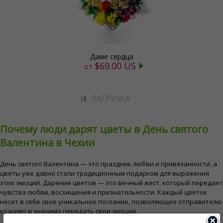
Даме сердца
$69.00 US
от
ЗАГРУЗКА
Почему люди дарят цветы в День святого
Валентина в Чехии
День святого Валентина — это праздник любви и привязанности, а
цветы уже давно стали традиционным подарком для выражения
этих эмоций. Дарение цветов — это вечный жест, который передает
чувства любви, восхищения и признательности. Каждый цветок
несет в себе свое уникальное послание, позволяющее отправителю
красиво и значимо передать свои эмоции.