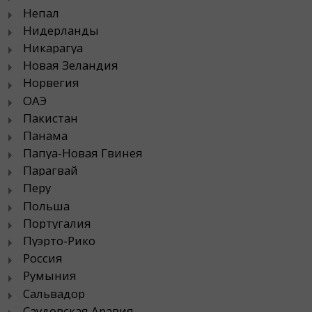
Непал
Нидерланды
Никарагуа
Новая Зеландия
Норвегия
ОАЭ
Пакистан
Панама
Папуа-Новая Гвинея
Парагвай
Перу
Польша
Португалия
Пуэрто-Рико
Россия
Румыния
Сальвадор
Саудовская Аравия