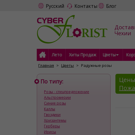
Русский
Контакты
Блог
Достав
Чехии
Лето
Хиты Продаж
Цветы
Кор
Главная
Цветы
Радужные розы
Цены
По типу:
Пожа
Розы - спецпредложение
Альстромерии
Синие розы
Каллы
Гвоздики
Хризантемы
Герберы
Ирисы