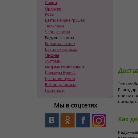
Лилии
Орхидеи
Розы
Цветы в виде игрушек
Тюльпаны
Черные розы
Радужные розы
Корзины цветов
Цветы в коробках
Пионы
Эустомы
Модные композиции
Доста
Премиум букеты
Цветы поштучно
Эти необ
Выбор флориста
Благодаря
Гортензии
они ни на
насладить
Мы в соцсетях
Как д
Радужные 