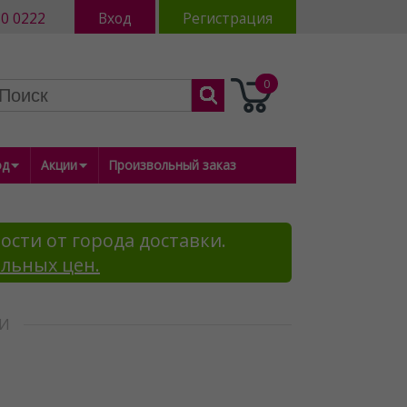
80 0222
Вход
Регистрация
0
од
Акции
Произвольный заказ
ости от города доставки.
альных цен.
ИИ