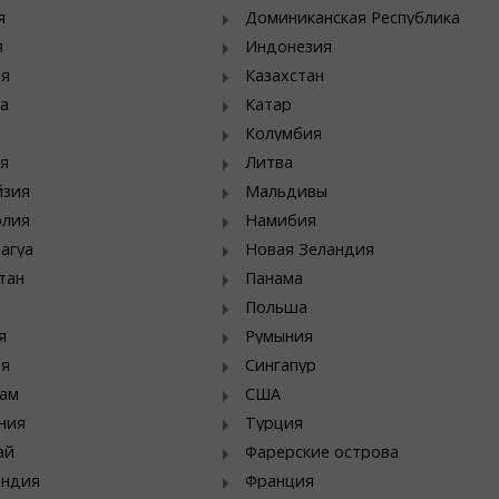
я
Доминиканская Республика
я
Индонезия
ия
Казахстан
а
Катар
Колумбия
я
Литва
йзия
Мальдивы
олия
Намибия
агуа
Новая Зеландия
тан
Панама
Польша
я
Румыния
ия
Сингапур
ам
США
ния
Турция
ай
Фарерские острова
яндия
Франция