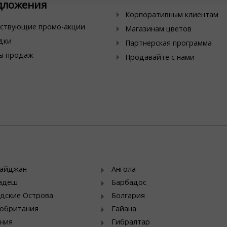
дложения
Корпоративным клиентам
ствующие промо-акции
Магазинам цветов
дки
Партнерская программа
ы продаж
Продавайте с нами
байджан
Ангола
ладеш
Барбадос
дские Острова
Болгария
обритания
Гайана
ния
Гибралтар