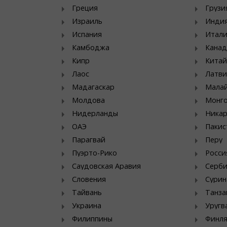
Греция
Грузи
Израиль
Инди
Испания
Итал
Камбоджа
Канад
Кипр
Китай
Лаос
Латви
Мадагаскар
Мала
Молдова
Монг
Нидерланды
Никар
ОАЭ
Пакис
Парагвай
Перу
Пуэрто-Рико
Росси
Саудовская Аравия
Серб
Словения
Сурин
Тайвань
Танза
Украина
Уругв
Филиппины
Финл