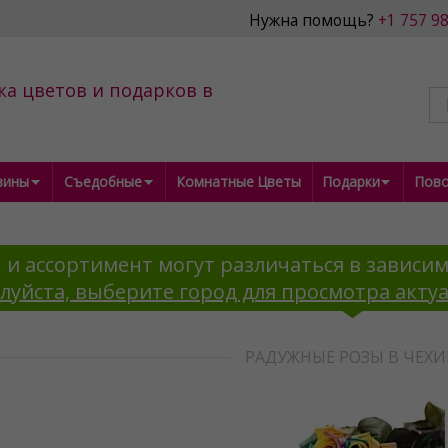
Нужна помощь?
+1 757 9
ка цветов и подарков в
зины
Съедобные
Комнатные Цветы
Подарки
Пов
 и ассортимент могут различаться в зависим
луйста, выберите город для просмотра акту
РАДУЖНЫЕ РОЗЫ В ЧЕХ