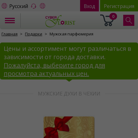
Русский
Вход
Регистрация
0
Главная
Подарки
Мужская парфюмерия
Цены и ассортимент могут различаться в
зависимости от города доставки.
Пожалуйста, выберите город для
просмотра актуальных цен.
МУЖСКИЕ ДУХИ В ЧЕХИИ