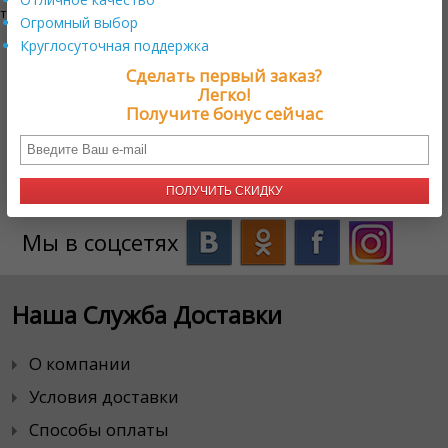
традиционным подаркам.
Огромный выбор
Круглосуточная поддержка
Нужна помощь?
+17579800222
Сделать первый заказ?
Легко!
Получите бонус сейчас
Онлайн поддержка
ПОЛУЧИТЬ СКИДКУ
Мы в соцсетях
Наша Служба Доставки
О компании
Условия доставки
Способы оплаты