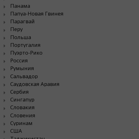
Панама
Папуа-Новая Гвинея
Парагвай
Перу
Польша
Португалия
Пуэрто-Рико
Россия
Румыния
Сальвадор
Саудовская Аравия
Сербия
Сингапур
Словакия
Словения
Суринам
США
Таджикистан